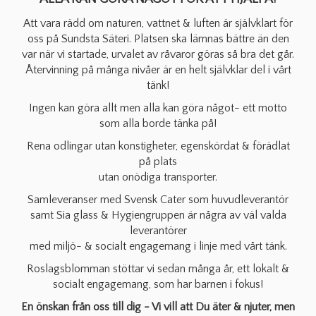
Att vara rädd om naturen, vattnet & luften är självklart för
oss på Sundsta Säteri. Platsen ska lämnas bättre än den
var när vi startade, urvalet av råvaror göras så bra det går.
Återvinning på många nivåer är en helt självklar del i vårt
tänk!
Ingen kan göra allt men alla kan göra något- ett motto
som alla borde tänka på!
Rena odlingar utan konstigheter, egenskördat & förädlat
på plats
utan onödiga transporter.
Samleveranser med Svensk Cater som huvudleverantör
samt Sia glass & Hygiengruppen är några av väl valda
leverantörer
med miljö- & socialt engagemang i linje med vårt tänk.
Roslagsblomman stöttar vi sedan många år, ett lokalt &
socialt engagemang, som har barnen i fokus!
En önskan från oss till dig - Vi vill att Du äter & njuter, men