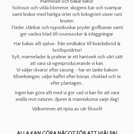
marmelad och bakar kakor.
Solrosor och vilda blommor, skogens bär och svampar
samt krukor med härliga örter och köksgrönt växer runt
knuten.
Fläder, slånbär och nyponbuskar pryder golfbanan samt
ger vackra blad till rosensocker & inläggningar.
Här bakas allt själva- från småkakor till knäckebröd &
bröllopstårtor!
Sylt, marmelader & praliner är ett hantverk och vårt sätt
att vara så
egenproducerande
vi kan.
Vi väljer råvaror efter säsong - har en tanke bakom
tillverkningen, väljer kaffet efter bönan, choklad och te
efter plantagen…
Ingen kan göra allt med vi gör vad vi kan för att vara
snälla mot naturen, djuren & människorna varje dag!
Välkommen att njuta av vår filosofi!
ALLA KAN GÖRA NÅGOT FÖR ATT HJÄLPA!