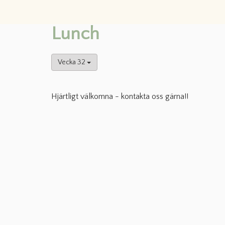
Lunch
Vecka 32
Hjärtligt välkomna - kontakta oss gärna!!
Måndag 3 augusti
I eftermiddag levererar vi matlådor till Norrtälje, 