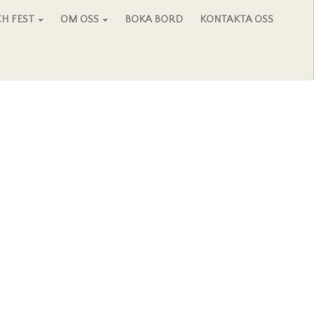
H FEST
OM OSS
BOKA BORD
KONTAKTA OSS