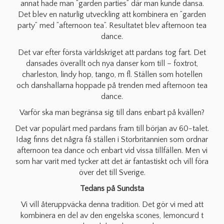
annat hade man ”garden parties” där man kunde dansa.
Det blev en naturlig utveckling att kombinera en ”garden
party” med ”afternoon tea”. Resultatet blev afternoon tea
dance.
Det var efter första världskriget att pardans tog fart. Det
dansades överallt och nya danser kom till – foxtrot,
charleston, lindy hop, tango, m fl. Ställen som hotellen
och danshallarna hoppade på trenden med afternoon tea
dance.
Varför ska man begränsa sig till dans enbart på kvällen?
Det var populärt med pardans fram till början av 60-talet.
Idag finns det några få ställen i Storbritannien som ordnar
afternoon tea dance och enbart vid vissa tillfällen. Men vi
som har varit med tycker att det är fantastiskt och vill föra
över det till Sverige.
Tedans på Sundsta
Vi vill återuppväcka denna tradition. Det gör vi med att
kombinera en del av den engelska scones, lemoncurd t