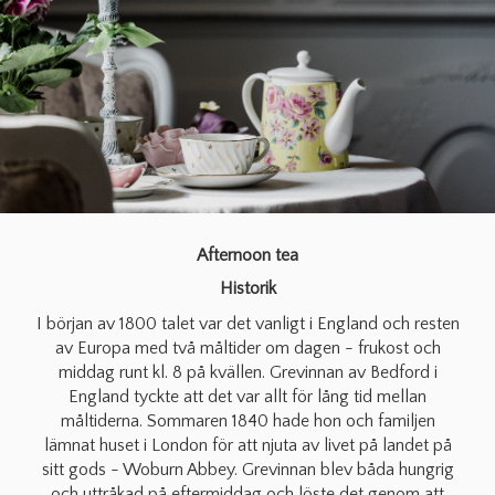
Afternoon tea
Historik
I början av 1800 talet var det vanligt i England och resten
av Europa med två måltider om dagen - frukost och
middag runt kl. 8 på kvällen. Grevinnan av Bedford i
England tyckte att det var allt för lång tid mellan
måltiderna. Sommaren 1840 hade hon och familjen
lämnat huset i London för att njuta av livet på landet på
sitt gods - Woburn Abbey. Grevinnan blev båda hungrig
och uttråkad på eftermiddag och löste det genom att