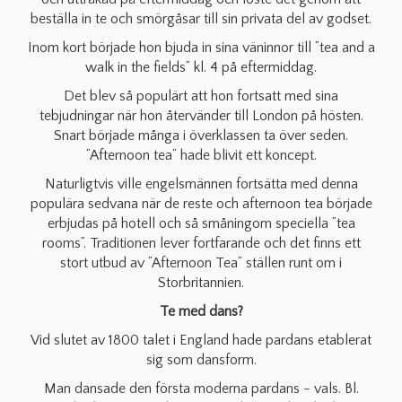
beställa in te och smörgåsar till sin privata del av godset.
Inom kort började hon bjuda in sina väninnor till ”tea and a
walk in the fields” kl. 4 på eftermiddag.
Det blev så populärt att hon fortsatt med sina
tebjudningar när hon återvänder till London på hösten.
Snart började många i överklassen ta över seden.
”Afternoon tea” hade blivit ett koncept.
Naturligtvis ville engelsmännen fortsätta med denna
populära sedvana när de reste och afternoon tea började
erbjudas på hotell och så småningom speciella ”tea
rooms”. Traditionen lever fortfarande och det finns ett
stort utbud av ”Afternoon Tea” ställen runt om i
Storbritannien.
Te med dans?
Vid slutet av 1800 talet i England hade pardans etablerat
sig som dansform.
Man dansade den första moderna pardans - vals. Bl.