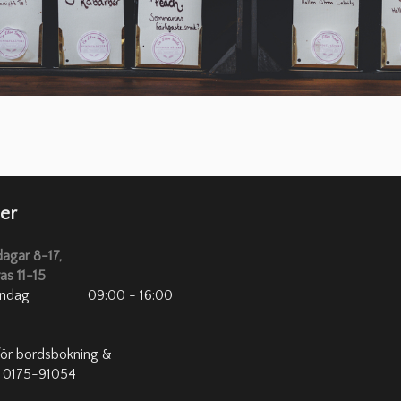
er
dagar 8-17,
as 11-15
ndag
09:00 - 16:00
för bordsbokning &
! 0175-91054