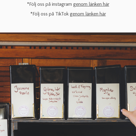
*Följ oss på instagram
genom länken här
*Följ oss på TikTok
genom länken här