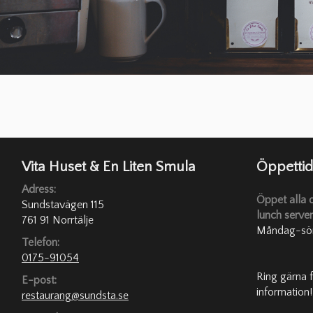
Vita Huset & En Liten Smula
Öppettid
Adress:
Öppet alla 
Sundstavägen 115
lunch server
761 91 Norrtälje
Måndag-sö
Telefon:
0175-91054
Ring gärna 
E-post:
information
restaurang@sundsta.se